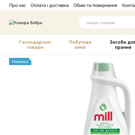
Перейти до основного контенту
Про нас
Оплата і доставка
Обмін та повернення
Конта
Господарські
Побутова
Засоби дл
товари
хімія
прання
Новинка