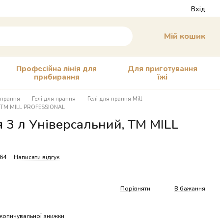
Вхід
Мій кошик
Професійна лінія для
Для приготування
прибирання
їжі
 прання
Гелі для прання
Гелі для прання Mill
, ТМ MILL PROFESSIONAL
 3 л Універсальний, ТМ MILL
464
Написати відгук
Порівняти
В бажання
копичувальної знижки