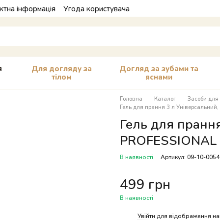
ктна інформація
Угода користувача
я
Для догляду за
Догляд за зубами та
тілом
яснами
Головна
Каталог
Засоби для
Гель для прання 3 л Універсальний
Гель для прання
PROFESSIONAL
В наявності
Артикул: 09-10-005
499 грн
В наявності
%
Увійти
для відображення на