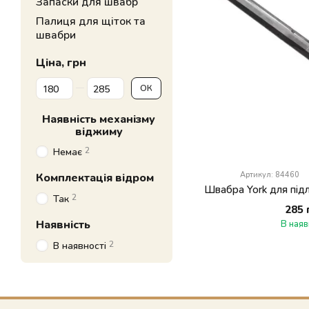
Запаски для швабр
Палиця для щіток та
швабри
Ціна, грн
Від Ціна, грн
До Ціна, грн
ОК
Наявність механізму
віджиму
2
Немає
Артикул: 84460
Комплектація відром
Швабра York для підл
2
Так
285 
Наявність
В наяв
2
В наявності