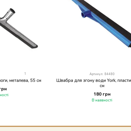
1
Артикул: 84480
оги, металева, 55 см
Швабра для згону води York, пласти
см
грн
180 грн
ності
В наявності