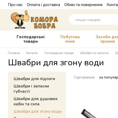
Перейти до основного контенту
Про нас
Оплата і доставка
Обмін та повернення
Конта
Господарські
Побутова
Засоби дл
товари
хімія
прання
Головна
Каталог
Господарські товари
Швабри та запаски
Ш
Швабри для згону води
Сортування:
за популя
Швабри для підлоги
Швабри і запаски
губчасті
Швабри для душових
кабін та скла
Швабри для згону води