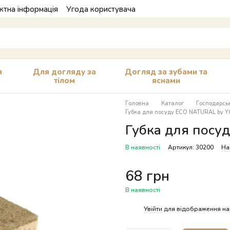
ктна інформація
Угода користувача
я
Для догляду за
Догляд за зубами та
тілом
яснами
Головна
Каталог
Господарськ
Губка для посуду ECO NATURAL by 
Губка для посу
В наявності
Артикул: 30200
На
68 грн
В наявності
%
Увійти
для відображення на