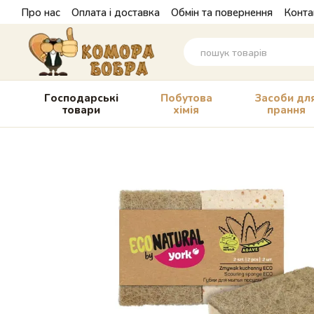
Перейти до основного контенту
Про нас
Оплата і доставка
Обмін та повернення
Конта
Господарські
Побутова
Засоби дл
товари
хімія
прання