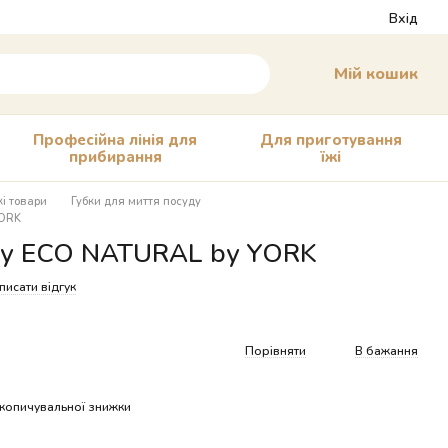
Вхід
Мій кошик
Професійна лінія для
Для приготування
прибирання
їжі
і товари
Губки для миття посуду
YORK
ду ECO NATURAL by YORK
писати відгук
Порівняти
В бажання
копичувальної знижки