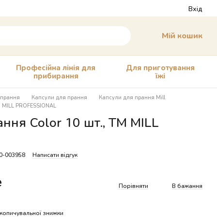
Вхід
Мій кошик
Професійна лінія для
Для приготування
прибирання
їжі
 прання
Капсули для прання
Капсули для прання Mill
ТМ MILL PROFESSIONAL
ння Color 10 шт., ТМ MILL
10-003958
Написати відгук
е
Порівняти
В бажання
копичувальної знижки