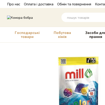
Перейти до основного контенту
Про нас
Оплата і доставка
Обмін та повернення
Конта
Господарські
Побутова
Засоби дл
товари
хімія
прання