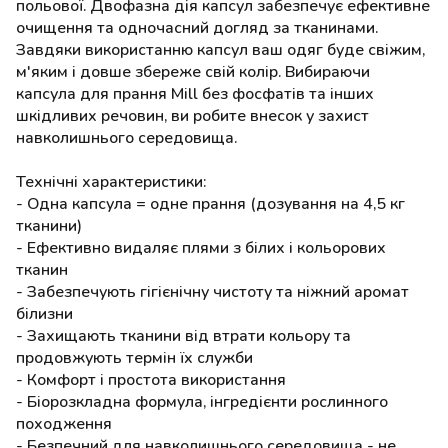
польової. Двофазна дія капсул забезпечує ефективне
очищення та одночасний догляд за тканинами.
Завдяки використанню капсул ваш одяг буде свіжим,
м'яким і довше збереже свій колір. Вибираючи
капсула для прання Mill без фосфатів та інших
шкідливих речовин, ви робите внесок у захист
навколишнього середовища.
Технічні характеристики:
- Одна капсула = одне прання (дозування на 4,5 кг
тканини)
- Ефективно видаляє плями з білих і кольорових
тканин
- Забезпечують гігієнічну чистоту та ніжний аромат
білизни
- Захищають тканини від втрати кольору та
продовжують термін їх служби
- Комфорт і простота використання
- Біорозкладна формула, інгредієнти рослинного
походження
- Безпечний для навколишнього середовища - не