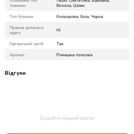
Основний тип
Льон, Синтетика, Бавовна,
тканини
Віскоза, Шовк
Тип білизни
Кольорова, Біла, Чорна
Прання дитячого
Ні
одягу
Органічний засіб
Так
Аромат
Ромашка польова
Відгуки
Додайте перший відгук