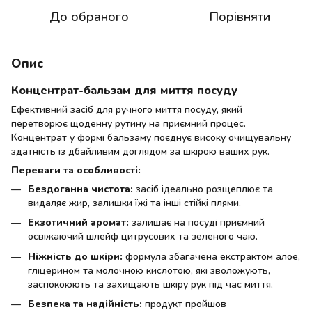
До обраного
Порівняти
Опис
Концентрат-бальзам для миття посуду
Ефективний засіб для ручного миття посуду, який
перетворює щоденну рутину на приємний процес.
Концентрат у формі бальзаму поєднує високу очищувальну
здатність із дбайливим доглядом за шкірою ваших рук.
Переваги та особливості:
Бездоганна чистота:
засіб ідеально розщеплює та
видаляє жир, залишки їжі та інші стійкі плями.
Екзотичний аромат:
залишає на посуді приємний
освіжаючий шлейф цитрусових та зеленого чаю.
Ніжність до шкіри:
формула збагачена екстрактом алое,
гліцерином та молочною кислотою, які зволожують,
заспокоюють та захищають шкіру рук під час миття.
Безпека та надійність:
продукт пройшов