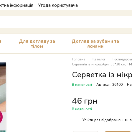
ктна інформація
Угода користувача
я
Для догляду за
Догляд за зубами та
тілом
яснами
Головна
Каталог
Господарськ
Серветка із мікрофібри, 30*30 см, ТМ
Серветка із мік
В наявності
Артикул: 26100
На
46 грн
В наявності
%
Увійти
для відображення на