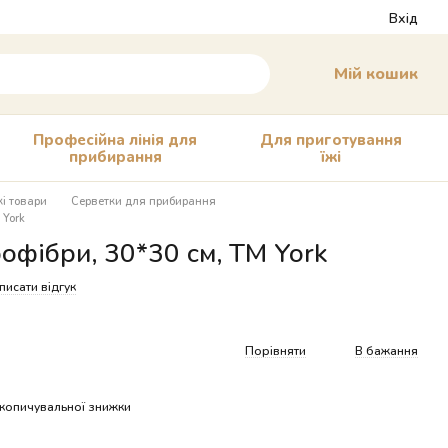
Вхід
Мій кошик
Професійна лінія для
Для приготування
прибирання
їжі
і товари
Серветки для прибирання
 York
рофібри, 30*30 см, ТМ York
писати відгук
Порівняти
В бажання
копичувальної знижки