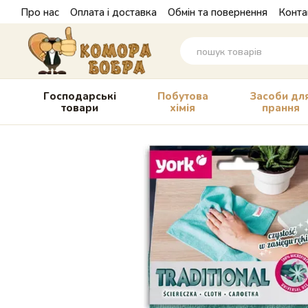
Перейти до основного контенту
Про нас
Оплата і доставка
Обмін та повернення
Конта
Господарські
Побутова
Засоби дл
товари
хімія
прання