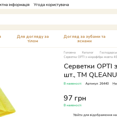
ктна інформація
Угода користувача
я
Для догляду за
Догляд за зубами та
тілом
яснами
Головна
Каталог
Господарськ
Серветки OPTI з мікрофібри жовта 40 
Серветки OPTI з
шт., ТМ QLEANUP
В наявності
Артикул: 26440
На
97 грн
В наявності
%
Увійти
для відображення на