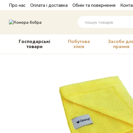
Перейти до основного контенту
Про нас
Оплата і доставка
Обмін та повернення
Конта
Господарські
Побутова
Засоби дл
товари
хімія
прання