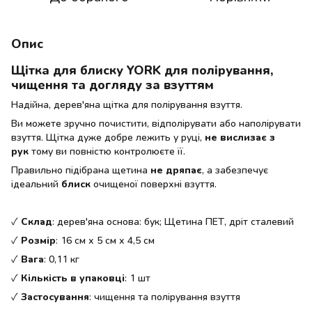
Опис
Щітка для блиску YORK для полірування,
чищення та догляду за взуттям
Надійна, дерев'яна щітка для полірування взуття.
Ви можете зручно почистити, відполірувати або наполірувати
взуття. Щітка дуже добре лежить у руці,
не вислизає з
рук
тому ви повністю контролюєте її.
Правильно підібрана щетина
не дряпає
, а забезпечує
ідеальний
блиск
очищеної поверхні взуття.
✓
Склад
: дерев'яна основа: бук; Щетина ПЕТ, дріт сталевий
✓
Розмір
: 16 см х 5 см х 4,5 см
✓
Вага
: 0,11 кг
✓
Кількість в упаковці
: 1 шт
✓
Застосування
: чищення та полірування взуття