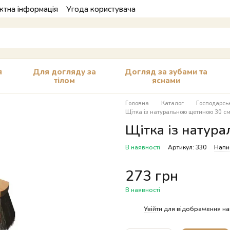
ктна інформація
Угода користувача
я
Для догляду за
Догляд за зубами та
тілом
яснами
Головна
Каталог
Господарськ
Щітка із натуральною щетиною 30 см
Щітка із натур
В наявності
Артикул: 330
Напис
273 грн
В наявності
%
Увійти
для відображення на