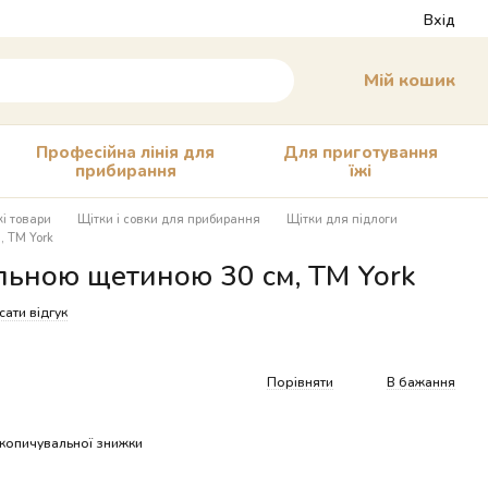
Вхід
Мій кошик
Професійна лінія для
Для приготування
прибирання
їжі
і товари
Щітки і совки для прибирання
Щітки для підлоги
, TM York
альною щетиною 30 см, TM York
ати відгук
Порівняти
В бажання
копичувальної знижки