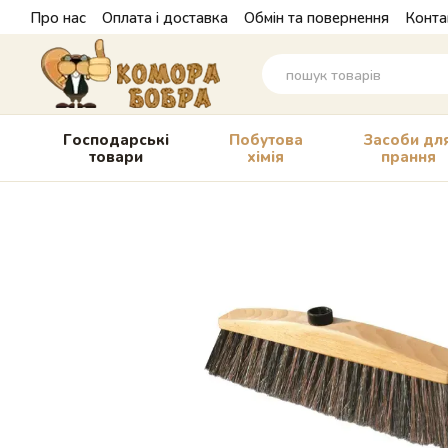
Перейти до основного контенту
Про нас
Оплата і доставка
Обмін та повернення
Конта
Господарські
Побутова
Засоби дл
товари
хімія
прання