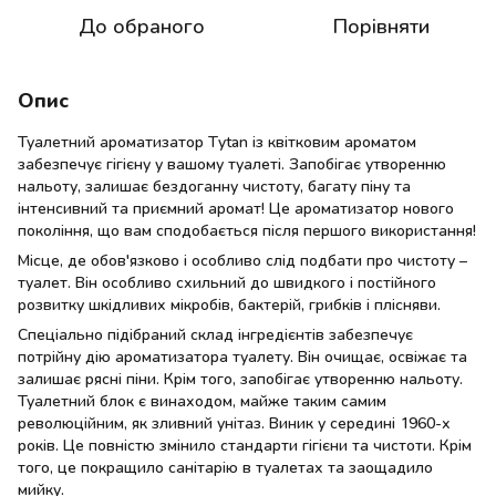
До обраного
Порівняти
Опис
Туалетний ароматизатор Tytan із квітковим ароматом
забезпечує гігієну у вашому туалеті. Запобігає утворенню
нальоту, залишає бездоганну чистоту, багату піну та
інтенсивний та приємний аромат! Це ароматизатор нового
покоління, що вам сподобається після першого використання!
Місце, де обов'язково і особливо слід подбати про чистоту –
туалет. Він особливо схильний до швидкого і постійного
розвитку шкідливих мікробів, бактерій, грибків і плісняви.
Спеціально підібраний склад інгредієнтів забезпечує
потрійну дію ароматизатора туалету. Він очищає, освіжає та
залишає рясні піни. Крім того, запобігає утворенню нальоту.
Туалетний блок є винаходом, майже таким самим
революційним, як зливний унітаз. Виник у середині 1960-х
років. Це повністю змінило стандарти гігієни та чистоти. Крім
того, це покращило санітарію в туалетах та заощадило
мийку.