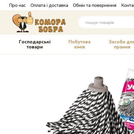
Перейти до основного контенту
Про нас
Оплата і доставка
Обмін та повернення
Конта
Господарські
Побутова
Засоби дл
товари
хімія
прання