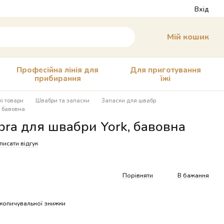
Вхід
Мій кошик
Професійна лінія для
Для приготування
прибирання
їжі
і товари
Швабри та запаски
Запаски для швабр
, бавовна
bra для швабри York, бавовна
писати відгук
Порівняти
В бажання
копичувальної знижки