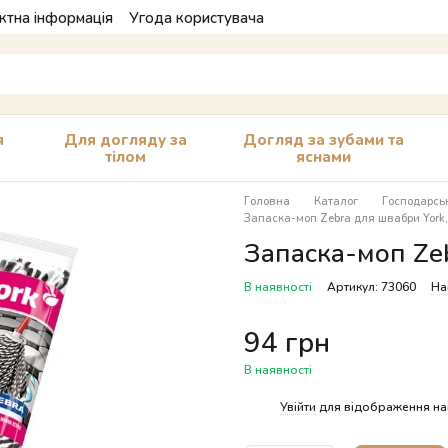
ктна інформація
Угода користувача
я
Для догляду за
Догляд за зубами та
тілом
яснами
Головна
Каталог
Господарськ
Запаска-моп Zebra для швабри York
Запаска-моп Ze
В наявності
Артикул: 73060
На
94 грн
В наявності
%
Увійти
для відображення на