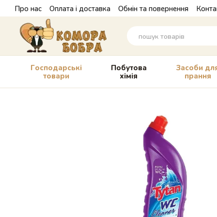
Перейти до основного контенту
Про нас
Оплата і доставка
Обмін та повернення
Конта
Господарські
Побутова
Засоби дл
товари
хімія
прання