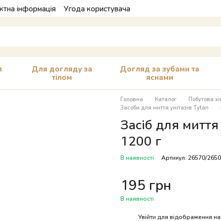
ктна інформація
Угода користувача
я
Для догляду за
Догляд за зубами та
тілом
яснами
Головна
Каталог
Побутова хі
Засоби для миття унітазів Tytan
Засіб для миття
1200 г
В наявності
Артикул: 26570/265
195 грн
В наявності
%
Увійти
для відображення на