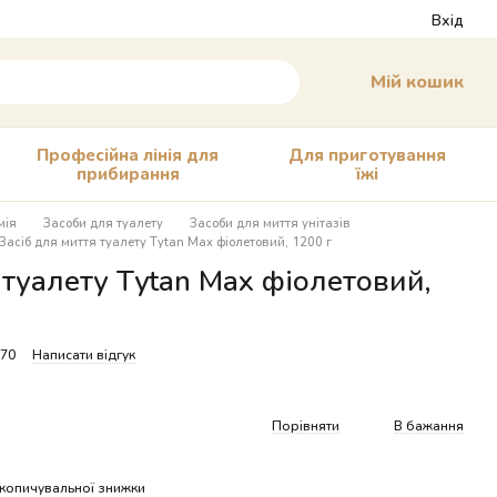
Вхід
Мій кошик
Професійна лінія для
Для приготування
прибирання
їжі
мія
Засоби для туалету
Засоби для миття унітазів
Засіб для миття туалету Tytan Max фіолетовий, 1200 г
 туалету Tytan Max фіолетовий,
070
Написати відгук
Порівняти
В бажання
копичувальної знижки