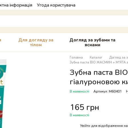
ктна інформація
Угода користувача
я
Для догляду за
Догляд за зубами та
тілом
яснами
Головна
Каталог
Догляд за 
Зубна паста ВІО ЖАСМИН + М'ЯТА з 
Зубна паста ВІ
гіалуроновою к
В наявності
Артикул: M60401
Н
165 грн
В наявності
%
Увійти
для відображення на