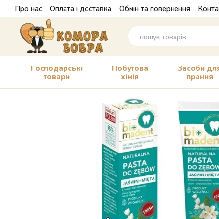
Перейти до основного контенту
Про нас
Оплата і доставка
Обмін та повернення
Конта
Господарські
Побутова
Засоби дл
товари
хімія
прання