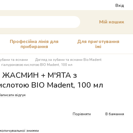
Вхід
Мій кошик
Професійна лінія для
Для приготування
прибирання
їжі
зубами та яснами
Догляд за зубами та яснами Bio Madent
гіалуроновою кислотою BIO Madent, 100 мл
О ЖАСМИН + М'ЯТА з
ислотою BIO Madent, 100 мл
аписати відгук
Порівняти
В бажання
копичувальної знижки